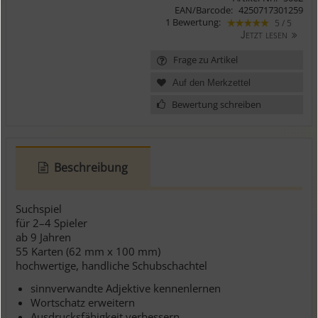
EAN/Barcode:
4250717301259
1 Bewertung:
5 / 5
Jetzt lesen
Frage zu Artikel
Bewertung schreiben
Beschreibung
Suchspiel
für 2–4 Spieler
ab 9 Jahren
55 Karten (62 mm x 100 mm)
hochwertige, handliche Schubschachtel
sinnverwandte Adjektive kennenlernen
Wortschatz erweitern
Ausdrucksfähigkeit verbessern