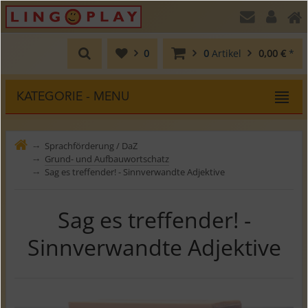
0
0
Artikel
0,00 €
*
KATEGORIE - MENU
Sprachförderung / DaZ
⤍
Grund- und Aufbauwortschatz
⤍
Sag es treffender! - Sinnverwandte Adjektive
⤍
Sag es treffender! -
Sinnverwandte Adjektive