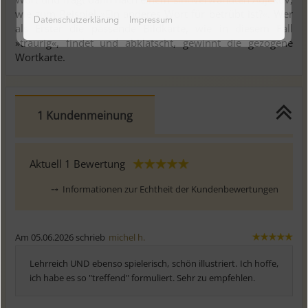
wie zum Beispiel »Ein anderes Wort für betrübt ist?«. Wer
Datenschutzerklärung
Impressum
als Erster die passende Bildkarte, wie in diesem Fall
»traurig«, findet und abklatscht, gewinnt die gezogene
Wortkarte.
1 Kundenmeinung
Aktuell
1
Bewertung
⤍
Informationen zur Echtheit der Kundenbewertungen
Am 05.06.2026 schrieb
michel h.
Lehrreich UND ebenso spielerisch, schön illustriert. Ich hoffe,
ich habe es so "treffend" formuliert. Sehr zu empfehlen.