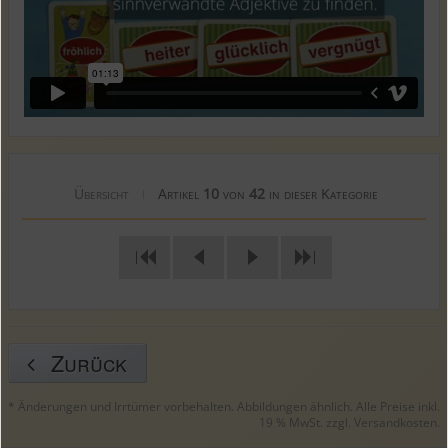
Übersicht
Artikel
10
von
42
in dieser Kategorie
|
|
|
Zurück
* Änderungen und Irrtümer vorbehalten. Abbildungen ähnlich. Alle Preise inkl.
19 % MwSt. zzgl.
Versandkosten
.