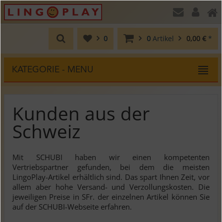
0
0
Artikel
0,00 €
*
KATEGORIE - MENU
Kunden aus der
Schweiz
Mit SCHUBI haben wir einen kompetenten
Vertriebspartner gefunden, bei dem die meisten
LingoPlay-Artikel erhältlich sind. Das spart Ihnen Zeit, vor
allem aber hohe Versand- und Verzollungskosten. Die
jeweiligen Preise in SFr. der einzelnen Artikel können Sie
auf der SCHUBI-Webseite erfahren.