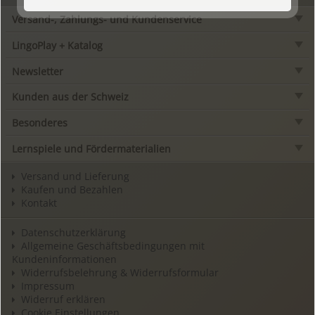
Versand-, Zahlungs- und Kundenservice
LingoPlay + Katalog
Newsletter
Kunden aus der Schweiz
Besonderes
Lernspiele und Fördermaterialien
Versand und Lieferung
Kaufen und Bezahlen
Kontakt
Datenschutzerklärung
Allgemeine Geschäftsbedingungen mit
Kundeninformationen
Widerrufsbelehrung & Widerrufsformular
Impressum
Widerruf erklären
Cookie Einstellungen