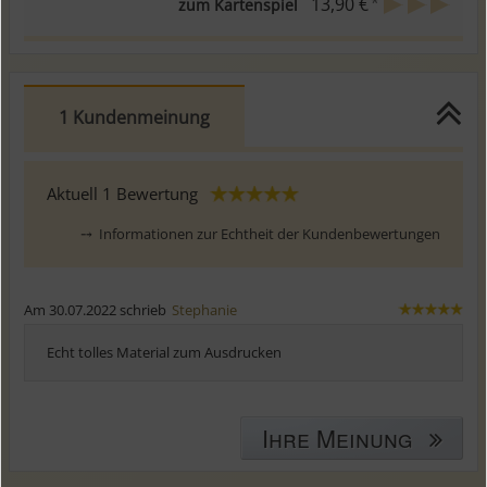
*
13,90 €
zum Kartenspiel
1 Kundenmeinung
Aktuell
1
Bewertung
⤍
Informationen zur Echtheit der Kundenbewertungen
Am 30.07.2022 schrieb
Stephanie
Echt tolles Material zum Ausdrucken
Ihre Meinung