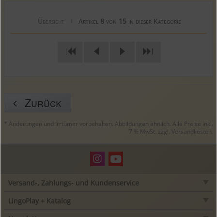
Übersicht
Artikel
8
von
15
in dieser Kategorie
|
|
|
Zurück
* Änderungen und Irrtümer vorbehalten. Abbildungen ähnlich. Alle Preise inkl.
7 % MwSt. zzgl.
Versandkosten
.
Versand-, Zahlungs- und Kundenservice
LingoPlay + Katalog