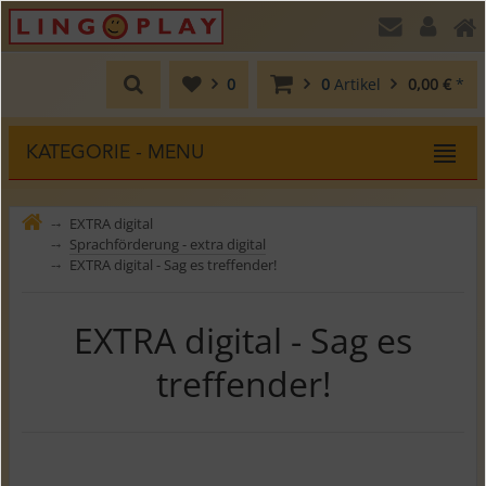
0
0
Artikel
0,00 €
*
KATEGORIE - MENU
EXTRA digital
⤍
Sprachförderung - extra digital
⤍
EXTRA digital - Sag es treffender!
⤍
EXTRA digital - Sag es
treffender!