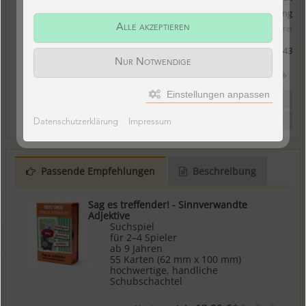
Freischaltung nach Zahlungseingang
Alle akzeptieren
* inkl. 7 % MwSt. / versandkostenfrei
Artikel-Nr.:
5643
1 Bewertung:
Nur Notwendige
5 / 5
Jetzt lesen
Einstellungen anpassen
Frage zu Artikel
Bewertung schreiben
Datenschutzerklärung
Impressum
Passende Empfehlungen
Beschreibung
Sag es treffender! - Sinnverwandte
Adjektive
Suchspiel
für 2–4 Spieler
ab 9 Jahren
55 Karten (62 mm x 100 mm)
hochwertige, handliche
Schubschachtel