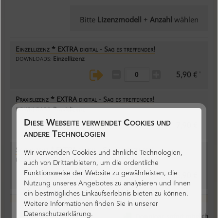
Bitte
Lizenzmodell
+
Anzahl
wählen
Einzellizenz * EXTRA digital - Sag es treffender!
Einzellizenz
DOWNLOADS:
*
5,90 €
Praxislizenz * EXTRA digital - Sag es treffender!
Praxislizenz
DOWNLOADS:
Diese Webseite verwendet Cookies und
*
7,90 €
andere Technologien
Schullizenz * EXTRA digital - Sag es treffender!
Wir verwenden Cookies und ähnliche Technologien,
Schullizenz
DOWNLOADS:
auch von Drittanbietern, um die ordentliche
Funktionsweise der Website zu gewährleisten, die
*
15,90 €
Nutzung unseres Angebotes zu analysieren und Ihnen
ein bestmögliches Einkaufserlebnis bieten zu können.
Weitere Informationen finden Sie in unserer
Datenschutzerklärung.
Download sofort möglich