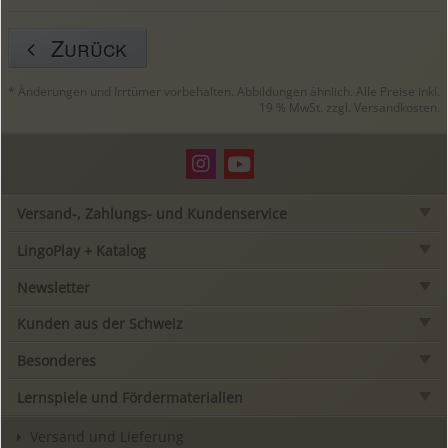
Zurück
* Änderungen und Irrtümer vorbehalten. Abbildungen ähnlich. Alle Preise inkl.
19 % MwSt. zzgl.
Versandkosten
.
Versand-, Zahlungs- und Kundenservice
LingoPlay + Katalog
Newsletter
Kunden aus der Schweiz
Besonderes
Lernspiele und Fördermaterialien
Versand und Lieferung