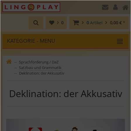
0
0
Artikel
0,00 €
*
KATEGORIE - MENU
Sprachförderung / DaZ
⤍
Satzbau und Grammatik
⤍
Deklination: der Akkusativ
⤍
Deklination: der Akkusativ