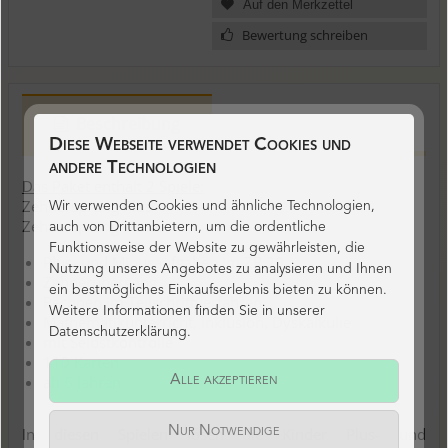
Bewertung schreiben
Beschreibung
Diese Webseite verwendet Cookies und
andere Technologien
Das Paket enthält 2 Spiele:
Zehnersprung Plus
Wir verwenden Cookies und ähnliche Technologien,
Zehnersprung Minus
auch von Drittanbietern, um die ordentliche
Funktionsweise der Website zu gewährleisten, die
Plus- und Minusaufgaben im ZR 20
Nutzung unseres Angebotes zu analysieren und Ihnen
Zehnerübergang
ein bestmögliches Einkaufserlebnis bieten zu können.
Rechnen im Teilschrittverfahren
Weitere Informationen finden Sie in unserer
Mathematikunterricht, Inklusion, Dyskalkulie
Datenschutzerklärung.
mit Selbstkontrolle
110 Karten
ab 6 Jahren
Alle akzeptieren
Nur Notwendige
In diesen Spielen lösen die Kinder Plus- und