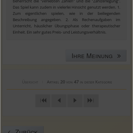
beherrscht die "verliebten Zahlen" und die "Zahlzerlegung".
Das Spiel kann zudem in vielerlei Hinsicht genutzt werden. 1.
Zum eigentlichen spielen, wie in der beiliegenden
Beschreibung angegeben. 2. Als Rechenaufgaben im
Unterricht, häuslicher Übungsphase oder therapeutischer
Einheit. Ein sehr gutes Preis- und Leistungsverhältnis.
Ihre Meinung
Übersicht
Artikel
20
von
47
in dieser Kategorie
|
|
|
Zurück