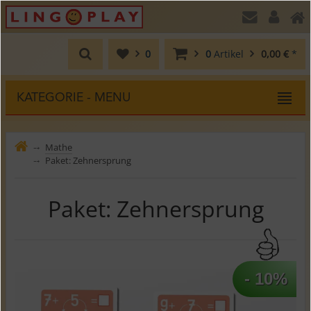
0
0
Artikel
0,00 €
*
KATEGORIE - MENU
Mathe
⤍
Paket: Zehnersprung
⤍
Paket: Zehnersprung
- 10%