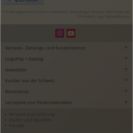
* Änderungen und Irrtümer vorbehalten. Abbildungen ähnlich. Alle Preise inkl.
19 % MwSt. zzgl.
Versandkosten
.
Versand-, Zahlungs- und Kundenservice
LingoPlay + Katalog
Newsletter
Kunden aus der Schweiz
Besonderes
Lernspiele und Fördermaterialien
Versand und Lieferung
Kaufen und Bezahlen
Kontakt