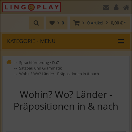
0
0
Artikel
0,00 €
*
KATEGORIE - MENU
Sprachförderung / DaZ
⤍
Satzbau und Grammatik
⤍
Wohin? Wo? Länder - Präpositionen in & nach
⤍
Wohin? Wo? Länder -
Präpositionen in & nach