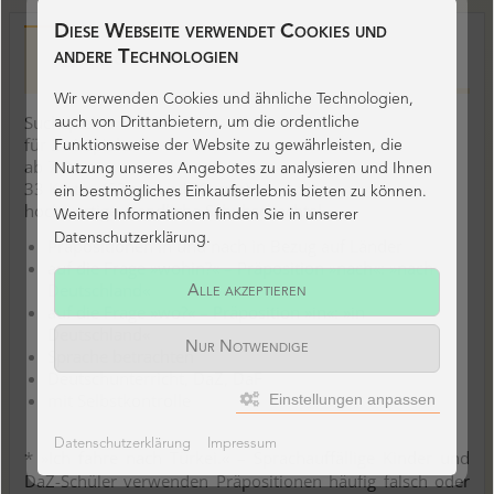
Diese Webseite verwendet Cookies und
Beschreibung
andere Technologien
Wir verwenden Cookies und ähnliche Technologien,
Suchspiel
auch von Drittanbietern, um die ordentliche
für 2–4 Spieler
Funktionsweise der Website zu gewährleisten, die
ab 7 Jahren
Nutzung unseres Angebotes zu analysieren und Ihnen
33 Karten (62 mm x 100 mm)
ein bestmögliches Einkaufserlebnis bieten zu können.
hochwertige, handliche Schubschachtel
Weitere Informationen finden Sie in unserer
Datenschutzerklärung.
Präpositionen
in und nach in Bezug auf Länder
auf die Frage »wohin?« – Präposition »nach«: »nach
Deutschland«
Alle akzeptieren
auf die Frage »wo?« – Präposition »in«: »in
Deutschland«
Nur Notwendige
Sprache betrachten
Deutschunterricht, DaZ, DaF
mit Selbstkontrolle
Einstellungen anpassen
Datenschutzerklärung
Impressum
* »Ich fahre nach Türkei.« – Sprachauffällige Kinder und
DaZ-Schüler verwenden Präpositionen häufig falsch oder