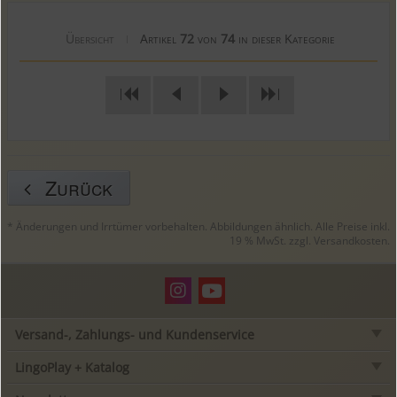
Übersicht
Artikel
72
von
74
in dieser Kategorie
|
|
|
Zurück
* Änderungen und Irrtümer vorbehalten. Abbildungen ähnlich. Alle Preise inkl.
19 % MwSt. zzgl.
Versandkosten
.
Versand-, Zahlungs- und Kundenservice
LingoPlay + Katalog