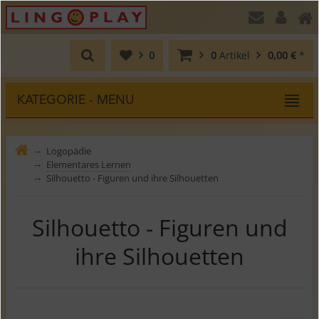
0
0
Artikel
0,00 €
*
KATEGORIE - MENU
Logopädie
⤍
Elementares Lernen
⤍
Silhouetto - Figuren und ihre Silhouetten
⤍
Silhouetto - Figuren und
ihre Silhouetten