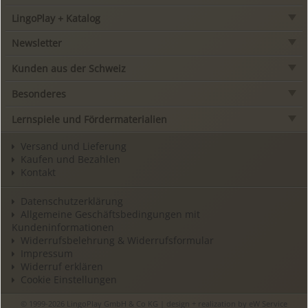
LingoPlay + Katalog
Newsletter
Kunden aus der Schweiz
Besonderes
Lernspiele und Fördermaterialien
Versand und Lieferung
Kaufen und Bezahlen
Kontakt
Datenschutzerklärung
Allgemeine Geschäftsbedingungen mit
Kundeninformationen
Widerrufsbelehrung & Widerrufsformular
Impressum
Widerruf erklären
Cookie Einstellungen
© 1999-2026 LingoPlay GmbH & Co KG | design + realization by
eW Service