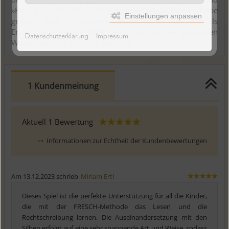
»Rie«. Nun raten die Spieler gemeinsam, welche Endsilbe
Einstellungen anpassen
gesucht wird. In unserem Beispiel ist es »se«. Wer als
Erster die passende Silbe nennt und die vier gesuchten
Datenschutzerklärung
Impressum
Wörter aufzählt, gewinnt die Karte.
1 Kundenmeinung
Aktuell
1
Bewertung
⤍
Informationen zur Echtheit der Kundenbewertungen
Am 13.12.2023 schrieb
Miriam Ertl
Dieses Spiel ist die perfekte Unterstützung für all die Kinder,
die mit der FRESCH-Methode das Lesen und die
Rechtschreibung lernen. Die Auseinandersetzung mit den
Silben erfolgt auf eine sehr spannende Art und Weise, sodass