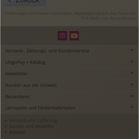
* Änderungen und Irrtümer vorbehalten. Abbildungen ähnlich. Alle Preise inkl.
19 % MwSt. zzgl.
Versandkosten
.
Versand-, Zahlungs- und Kundenservice
LingoPlay + Katalog
Newsletter
Kunden aus der Schweiz
Besonderes
Lernspiele und Fördermaterialien
Versand und Lieferung
Kaufen und Bezahlen
Kontakt