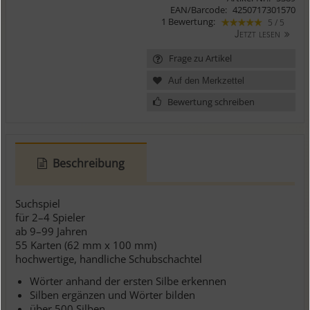
EAN/Barcode:
4250717301570
1 Bewertung:
5 / 5
Jetzt lesen
Frage zu Artikel
Bewertung schreiben
Beschreibung
Suchspiel
für 2–4 Spieler
ab 9–99 Jahren
55 Karten (62 mm x 100 mm)
hochwertige, handliche Schubschachtel
Wörter anhand der ersten Silbe erkennen
Silben ergänzen und Wörter bilden
über 500 Silben