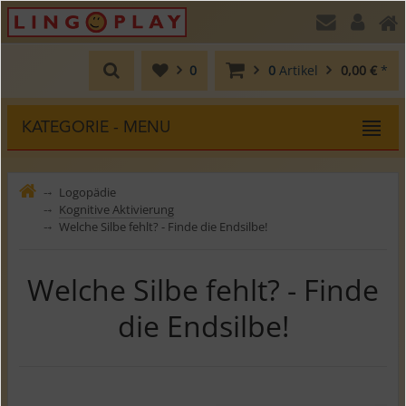
0
0
Artikel
0,00 €
*
KATEGORIE - MENU
Logopädie
⤍
Kognitive Aktivierung
⤍
Welche Silbe fehlt? - Finde die Endsilbe!
⤍
Welche Silbe fehlt? - Finde
die Endsilbe!