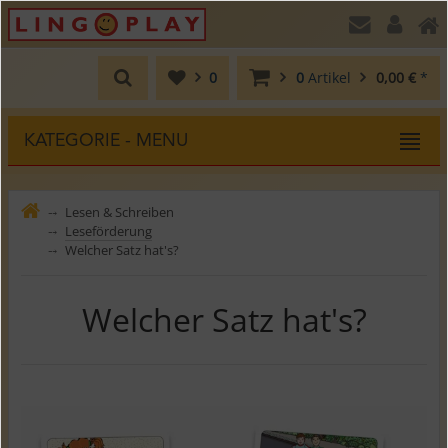
0
0
Artikel
0,00 €
*
KATEGORIE - MENU
Lesen & Schreiben
⤍
Leseförderung
⤍
Welcher Satz hat's?
⤍
Welcher Satz hat's?