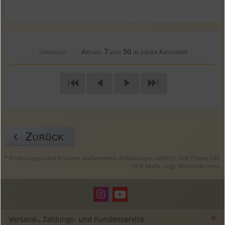
Übersicht
Artikel
7
von
50
in dieser Kategorie
|
|
|
Zurück
* Änderungen und Irrtümer vorbehalten. Abbildungen ähnlich. Alle Preise inkl.
19 % MwSt. zzgl.
Versandkosten
.
Versand-, Zahlungs- und Kundenservice