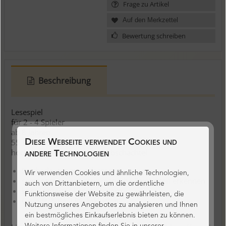
Frage zu Artikel
Bewertung schreiben
Beschreibung
Lesespiel
für 2 - 4 Spieler
ab 8 Jahren
55 Karten (62 mm x 100 mm)
Diese Webseite verwendet Cookies und
hochwertige, handliche Schubschachtel
andere Technologien
Satzbedeutungen erfassen
Wir verwenden Cookies und ähnliche Technologien,
semantische und grammatische Feinheiten erkennen
auch von Drittanbietern, um die ordentliche
konzentriertes Lesen fördern
Funktionsweise der Website zu gewährleisten, die
Grundschule, LRS, Inklusion
Nutzung unseres Angebotes zu analysieren und Ihnen
ein bestmögliches Einkaufserlebnis bieten zu können.