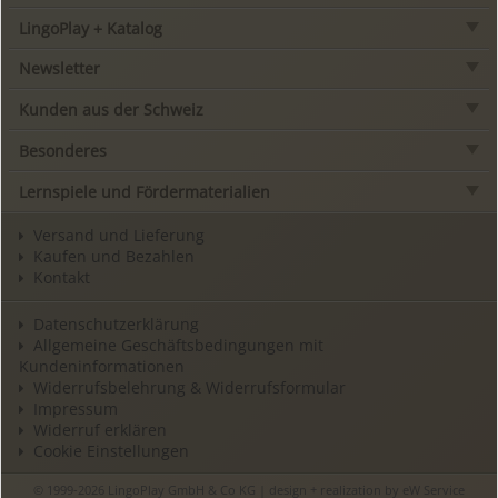
LingoPlay + Katalog
Newsletter
Kunden aus der Schweiz
Besonderes
Lernspiele und Fördermaterialien
Versand und Lieferung
Kaufen und Bezahlen
Kontakt
Datenschutzerklärung
Allgemeine Geschäftsbedingungen mit
Kundeninformationen
Widerrufsbelehrung & Widerrufsformular
Impressum
Widerruf erklären
Cookie Einstellungen
© 1999-2026 LingoPlay GmbH & Co KG | design + realization by
eW Service