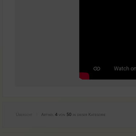
Übersicht
Artikel
4
von
50
in dieser Kategorie
|