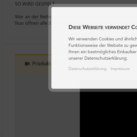
SO WIRD GESPIELT
Wer an der Reihe ist, zieht eine Lesekarte vom Stapel. De
Nun öffnen alle ihre Augen und versuchen möglichst schnel
Diese Webseite verwendet C
Wir verwenden Cookies und ähnlich
Funktionsweise der Website zu gew
Ihnen ein bestmögliches Einkaufser
unserer Datenschutzerklärung.
Produkt-Video
Datenschutzerklärung
Impressum