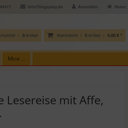
104317
info
lingoplay.de
Anmelden
Home
chzettel
0
Artikel
Warenkorb
0
Artikel
0,00 €
*
Mehr ...
 Lesereise mit Affe,
.