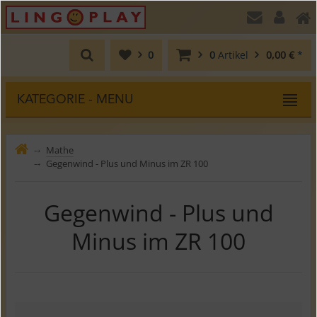
0
0
Artikel
0,00 €
*
KATEGORIE - MENU
Mathe
⤍
Gegenwind - Plus und Minus im ZR 100
⤍
Gegenwind - Plus und
Minus im ZR 100