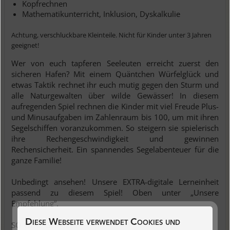
Kopfrechnen
Mathematikunterricht, Inklusion, Dyskalkulie
Achtung, verschluckbare Kleinteile. Nicht für Kinder unter 3 Jahren
geeignet!
Wer von euch tapferen Seeleuten erreicht zuerst den
sicheren Hafen? Mit einem Quäntchen Würfelglück und
etwas Taktik rechnet ihr euch mutig gegen den Sturm und
alle Naturgewalten über wilde Gewässer! In diesem
aufregenden Spiel rechnen die Kinder mit viel Freude Plus-
und Minusaufgaben im Zahlenraum bis 100, um mit ihren
Segelschiffen voranzukommen. So steigern sie spielerisch
ihre Rechengeschwindigkeit und gewinnen
Rechensicherheit. Ein spannendes Segelabenteuer für die
ganze Familie!
Unbedingt ansehen! Unsere EXTRA-digitale Lerneinheit
passend zu diesem Spiel! Oben unter „Unsere
Empfehlung“.
Diese Webseite verwendet Cookies und
SO WIRD GESPIELT