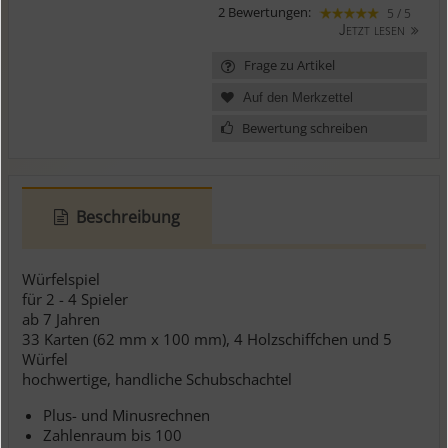
2 Bewertungen:
5 / 5
Jetzt lesen
Frage zu Artikel
Bewertung schreiben
Beschreibung
Würfelspiel
für 2 - 4 Spieler
ab 7 Jahren
33 Karten (62 mm x 100 mm), 4 Holzschiffchen und 5
Würfel
hochwertige, handliche Schubschachtel
Plus- und Minusrechnen
Zahlenraum bis 100