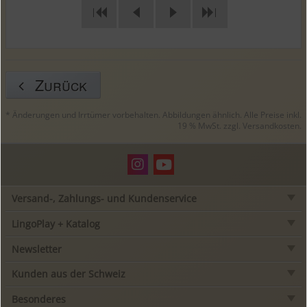
|
|
Zurück
* Änderungen und Irrtümer vorbehalten. Abbildungen ähnlich. Alle Preise inkl.
19 % MwSt. zzgl.
Versandkosten
.
Versand-, Zahlungs- und Kundenservice
LingoPlay + Katalog
Newsletter
Kunden aus der Schweiz
Besonderes