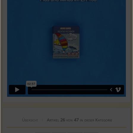
Übersicht
Artikel
26
von
47
in dieser Kategorie
|