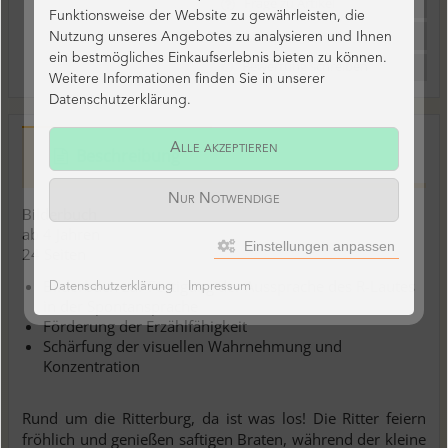
Frage zu Artikel
Funktionsweise der Website zu gewährleisten, die
Nutzung unseres Angebotes zu analysieren und Ihnen
ein bestmögliches Einkaufserlebnis bieten zu können.
Bewertung schreiben
Weitere Informationen finden Sie in unserer
Datenschutzerklärung.
Alle akzeptieren
Beschreibung
Nur Notwendige
Bilderbuch
ab 4 Jahren
Einstellungen anpassen
24 Seiten
Bilderbuch zur Festigung der Aussprache des R-Lautes
Datenschutzerklärung
Impressum
in der Spontansprache
Förderung der Erzählfähigkeit
Schärfung der visuellen Wahrnehmung und
Konzentration
Rund um die Ritterburg, da ist was los! Die Ritter feiern
fröhlich und genießen saftigen Braten, während der kleine