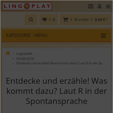
0
0
Artikel
0,00 €
*
KATEGORIE - MENU
Logopädie
⤍
Aussprache
⤍
Entdecke und erzähle! Was kommt dazu? Laut R in der Spontansprache
⤍
Entdecke und erzähle! Was
kommt dazu? Laut R in der
Spontansprache