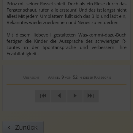
Prinz mit seiner Rassel spielt. Doch als ein Riese durch das
Fenster schaut, rufen alle erstaunt! Und das ist längst nicht
alles! Mit jedem Umblättern füllt sich das Bild und lädt ein,
Bekanntes wiederzuerkennen und Neues zu entdecken.
Mit diesem liebevoll gestalteten Was-kommt-dazu-Buch
festigen die Kinder die Aussprache des schwierigen R-
Lautes in der Spontansprache und verbessern ihre
Erzählfähigkeit..
Übersicht
Artikel
9
von
52
in dieser Kategorie
|
|
|
Zurück