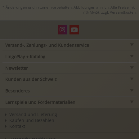
* Änderungen und Irrtümer vorbehalten. Abbildungen ähnlich. Alle Preise inkl.
7 % MwSt. zzgl.
Versandkosten
.
Versand-, Zahlungs- und Kundenservice
LingoPlay + Katalog
Newsletter
Kunden aus der Schweiz
Besonderes
Lernspiele und Fördermaterialien
Versand und Lieferung
Kaufen und Bezahlen
Kontakt