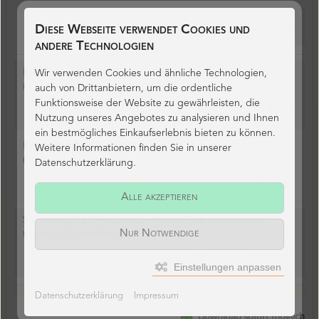
Bitte
Lizenzmodell
+
Anzahl
wählen
Diese Webseite verwendet Cookies und
andere Technologien
Einzellizenz * EXTRA digital - Nomen, Verb oder Adjektiv?
Wir verwenden Cookies und ähnliche Technologien,
Einzellizenz
DOWNLOADS:
auch von Drittanbietern, um die ordentliche
Funktionsweise der Website zu gewährleisten, die
*
5,90 €
Nutzung unseres Angebotes zu analysieren und Ihnen
ein bestmögliches Einkaufserlebnis bieten zu können.
Praxislizenz * EXTRA digital - Nomen, Verb oder Adjektiv?
Weitere Informationen finden Sie in unserer
Praxislizenz
DOWNLOADS:
Datenschutzerklärung.
*
7,90 €
Alle akzeptieren
Schullizenz * EXTRA digital - Nomen, Verb oder Adjektiv?
Schullizenz
DOWNLOADS:
Nur Notwendige
*
15,90 €
Einstellungen anpassen
Datenschutzerklärung
Impressum
Download sofort möglich