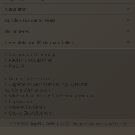
Newsletter
Kunden aus der Schweiz
Besonderes
Lernspiele und Fördermaterialien
Versand und Lieferung
Kaufen und Bezahlen
Kontakt
Datenschutzerklärung
Allgemeine Geschäftsbedingungen mit
Kundeninformationen
Widerrufsbelehrung & Widerrufsformular
Impressum
Widerruf erklären
Cookie Einstellungen
© 1999-2026 LingoPlay GmbH & Co KG | design + realization by
eW Service