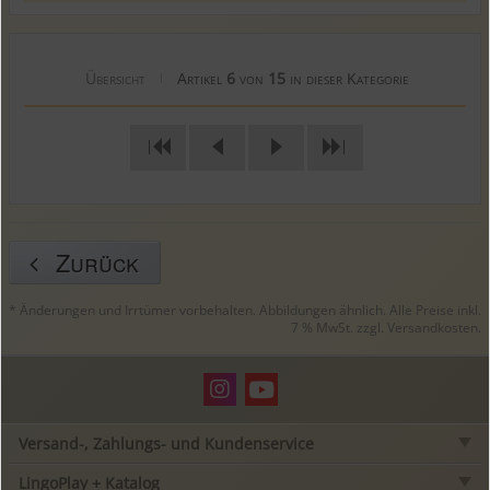
Übersicht
Artikel
6
von
15
in dieser Kategorie
|
|
|
Zurück
* Änderungen und Irrtümer vorbehalten. Abbildungen ähnlich. Alle Preise inkl.
7 % MwSt. zzgl.
Versandkosten
.
Versand-, Zahlungs- und Kundenservice
LingoPlay + Katalog