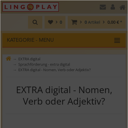
0
0
Artikel
0,00 €
*
KATEGORIE - MENU
EXTRA digital
⤍
Sprachförderung - extra digital
⤍
EXTRA digital - Nomen, Verb oder Adjektiv?
⤍
EXTRA digital - Nomen,
Verb oder Adjektiv?