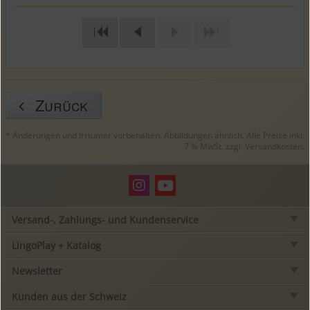
|
|
Zurück
* Änderungen und Irrtümer vorbehalten. Abbildungen ähnlich. Alle Preise inkl.
7 % MwSt. zzgl.
Versandkosten
.
Versand-, Zahlungs- und Kundenservice
LingoPlay + Katalog
Newsletter
Kunden aus der Schweiz