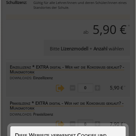
Schullizenz:
Gültig für alle Lehrer/innen und deren Schüler/innen eines
Standortes der Schule.
5,90 €
*
ab
Bitte
Lizenzmodell
+
Anzahl
wählen
Einzellizenz * EXTRA digital - Wer hat die Kokosnuss geklaut? -
Mundmotorik
Einzellizenz
DOWNLOADS:
*
5,90 €
Praxislizenz * EXTRA digital - Wer hat die Kokosnuss geklaut? -
Mundmotorik
Praxislizenz
DOWNLOADS:
*
7,90 €
Diese Webseite verwendet Cookies und