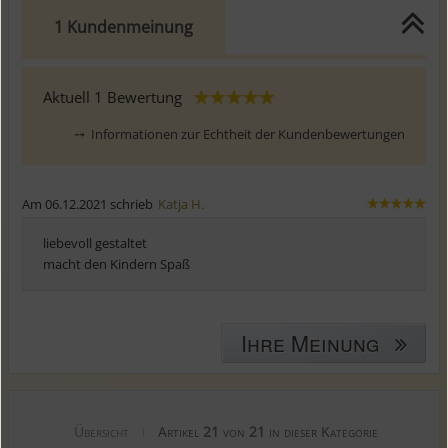
1 Kundenmeinung
Aktuell
1
Bewertung
⤍
Informationen zur Echtheit der Kundenbewertungen
Am 06.12.2021 schrieb
Katja H.
liebevoll gestaltet
macht den Kindern Spaß
Ihre Meinung
Übersicht
Artikel
21
von
21
in dieser Kategorie
|