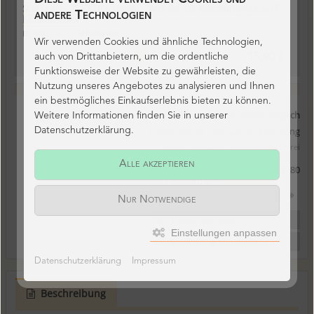
Schullizenz * EXTRA digital - Wer hat die Kokosnuss geklaut? -
andere Technologien
Mundmotorik
Schullizenz
DOWNLOADS:
Wir verwenden Cookies und ähnliche Technologien,
*
auch von Drittanbietern, um die ordentliche
15,90 €
Funktionsweise der Website zu gewährleisten, die
Nutzung unseres Angebotes zu analysieren und Ihnen
ein bestmögliches Einkaufserlebnis bieten zu können.
Download sofort möglich
Weitere Informationen finden Sie in unserer
Freischaltung nach Zahlungseingang
Datenschutzerklärung.
* inkl. 7 % MwSt. / versandkostenfrei
Alle akzeptieren
Artikel-Nr.:
5780
1 Bewertung:
5 / 5
Jetzt lesen
Nur Notwendige
Frage zu Artikel
Einstellungen anpassen
Bewertung schreiben
Datenschutzerklärung
Impressum
Beschreibung