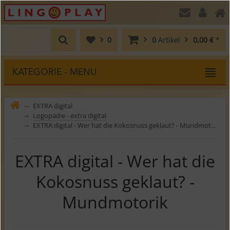
0
0
Artikel
0,00 €
*
KATEGORIE - MENU
EXTRA digital
⤍
Logopädie - extra digital
⤍
EXTRA digital - Wer hat die Kokosnuss geklaut? - Mundmotorik
⤍
EXTRA digital - Wer hat die
Kokosnuss geklaut? -
Mundmotorik