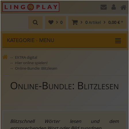
0
0
Artikel
0,00 €
*
KATEGORIE - MENU
EXTRA digital
⤍
Hier online spielen!
⤍
Online-Bundle: Blitzlesen
⤍
Online-Bundle: Blitzlesen
Blitzschnell Wörter lesen und dem
entsprechenden Wort oder Bild zuordnen.