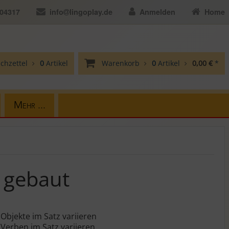
104317
info
lingoplay.de
Anmelden
Home
chzettel
0
Artikel
Warenkorb
0
Artikel
0,00 €
*
Mehr ...
z gebaut
 Objekte im Satz variieren
 Verben im Satz variieren