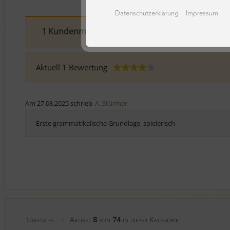
Datenschutzerklärung
Impressum
1 Kundenmeinung
Aktuell
1
Bewertung
Am 27.08.2025 schrieb
A. Stürmer
Erste grammatikalische Grundlage, spielerisch
Übersicht
Artikel
8
von
74
in dieser Kategorie
|