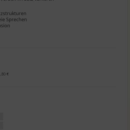
tzstrukturen
eie Sprechen
usion
,80 €