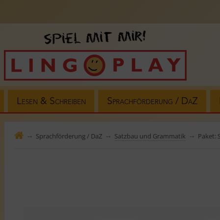
Lesen & Schreiben
Sprachförderung / DaZ
Sprachförderung / DaZ
Satzbau und Grammatik
Paket: 
⤍
⤍
⤍