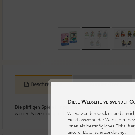
Beschreibung
Kunden-Trend
Diese Webseite verwendet C
Die pfiffigen Spiele
Hingeschaut - Satz gebaut!
verhelfen d
ganzen Sätzen zu sprechen. Dabei speichern sie Satzmuste
Wir verwenden Cookies und ähnlich
Funktionsweise der Website zu gew
Ihnen ein bestmögliches Einkaufser
unserer Datenschutzerklärung.