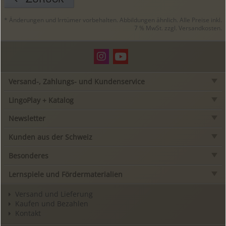
* Änderungen und Irrtümer vorbehalten. Abbildungen ähnlich. Alle Preise inkl.
7 % MwSt. zzgl.
Versandkosten
.
Versand-, Zahlungs- und Kundenservice
LingoPlay + Katalog
Newsletter
Kunden aus der Schweiz
Besonderes
Lernspiele und Fördermaterialien
Versand und Lieferung
Kaufen und Bezahlen
Kontakt