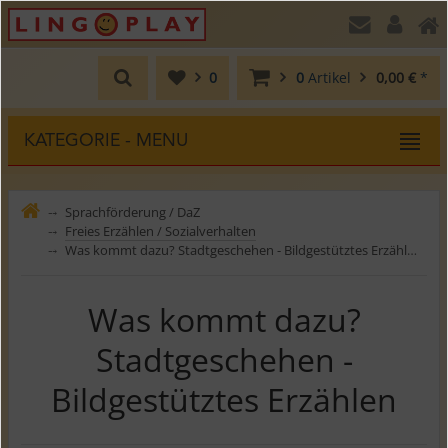
0
0
Artikel
0,00 €
*
KATEGORIE - MENU
Sprachförderung / DaZ
⤍
Freies Erzählen / Sozialverhalten
⤍
Was kommt dazu? Stadtgeschehen - Bildgestütztes Erzählen
⤍
Was kommt dazu?
Stadtgeschehen -
Bildgestütztes Erzählen