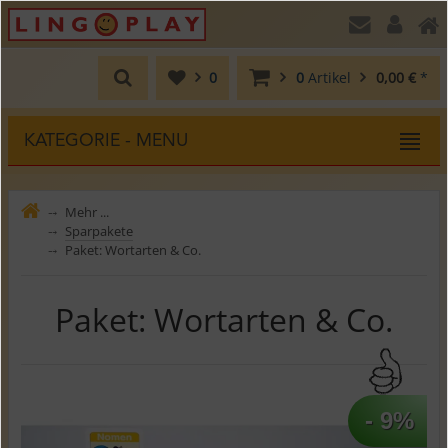
0
0
Artikel
0,00 €
*
KATEGORIE - MENU
Mehr ...
⤍
Sparpakete
⤍
Paket: Wortarten & Co.
⤍
Paket: Wortarten & Co.
- 9%