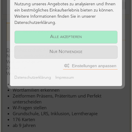
Nutzung unseres Angebotes zu analysieren und Ihnen
Bewertung schreiben
ein bestmögliches Einkaufserlebnis bieten zu können.
Weitere Informationen finden Sie in unserer
Datenschutzerklärung.
Beschreibung
Alle akzeptieren
Das Paket enthält 4 Spiele:
Nur Notwendige
Nomen, Verb oder Adjektiv?
Wortarten-Garten
Einstellungen anpassen
Zeitformen
Wer fragt, gewinnt!
Datenschutzerklärung
Impressum
Wortarten bestimmen
Wortfamilien erkennen
Zeitformen Präsens, Präteritum und Perfekt
unterscheiden
W-Fragen stellen
Grundschule, LRS, Inklusion, Lerntherapie
176 Karten
ab 9 Jahren