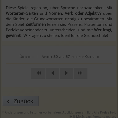
Diese Spiele regen an, über Sprache nachzudenken. Mit
Wortarten-Garten
und
Nomen, Verb oder Adjektiv?
üben
die Kinder, die Grundwortarten richtig zu bestimmen. Mit
dem Spiel
Zeitformen
lernen sie, Präsens, Präteritum und
Perfekt voneinander zu unterscheiden, und mit
Wer fragt,
gewinnt!
, W-Fragen zu stellen. Ideal für die Grundschule!
Übersicht
Artikel
30
von
57
in dieser Kategorie
|
|
|
Zurück
* Änderungen und Irrtümer vorbehalten. Abbildungen ähnlich. Alle Preise inkl.
19 % MwSt. zzgl.
Versandkosten
.