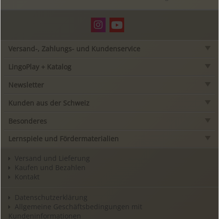
Versand-, Zahlungs- und Kundenservice
LingoPlay + Katalog
Newsletter
Kunden aus der Schweiz
Besonderes
Lernspiele und Fördermaterialien
Versand und Lieferung
Kaufen und Bezahlen
Kontakt
Datenschutzerklärung
Allgemeine Geschäftsbedingungen mit
Kundeninformationen