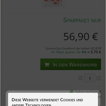
Sparpaket nur
56,90 €
Summe bei Einzelkauf der Artikel:
62,60 €
Im Paket sparen Sie
= 5,70 €
9%
In den Warenkorb
Sofort verfügbar
Lieferzeit:
2 Werktage
Diese Webseite verwendet Cookies und
andere Technologien