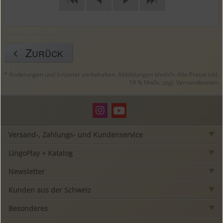
Zurück
* Änderungen und Irrtümer vorbehalten. Abbildungen ähnlich. Alle Preise inkl.
19 % MwSt. zzgl.
Versandkosten
.
Versand-, Zahlungs- und Kundenservice
LingoPlay + Katalog
Newsletter
Kunden aus der Schweiz
Besonderes