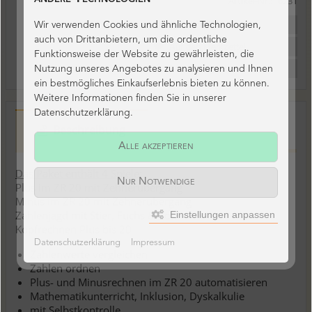
Artikel-Nr.:
6231
Frage zu Artikel
Wir verwenden Cookies und ähnliche Technologien,
auch von Drittanbietern, um die ordentliche
Funktionsweise der Website zu gewährleisten, die
Bewertung schreiben
Nutzung unseres Angebotes zu analysieren und Ihnen
ein bestmögliches Einkaufserlebnis bieten zu können.
Weitere Informationen finden Sie in unserer
Datenschutzerklärung.
Beschreibung
Alle akzeptieren
Das Paket enthält 4 Spiele:
Nur Notwendige
Plus im ZR 20 mit Zehnerübergang
Minus im ZR 20 mit Zehnerübergang
Zahlenjagd mit Stier, Fuchs & Co.
Einstellungen anpassen
Kopfrechnen Plus bis 20
Datenschutzerklärung
Impressum
Zahlenwerte vergleichen
Zahlen ordnen
Plus- und Minusrechnen im ZR 20 automatisieren
Mathematikunterricht, Inklusion, Dyskalkulie
mit Selbstkontrolle