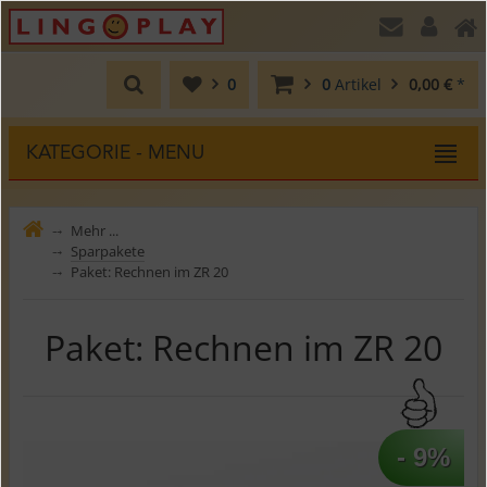
0
0
Artikel
0,00 €
*
KATEGORIE - MENU
Mehr ...
⤍
Sparpakete
⤍
Paket: Rechnen im ZR 20
⤍
Paket: Rechnen im ZR 20
- 9%