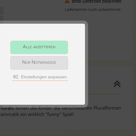
Bitte Lieferzeit beachten
Liefertermin noch unbestimmt.
Alle akzeptieren
Nur Notwendige
Einstellungen anpassen
Pluralo
lernen die Kinder die verschiedenen Pluralformen
ammatik ein wirklich "funny" Spiel!