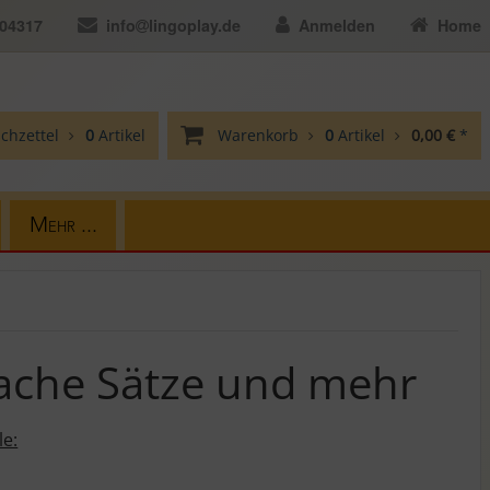
104317
info
lingoplay.de
Anmelden
Home
chzettel
0
Artikel
Warenkorb
0
Artikel
0,00 €
*
Mehr ...
fache Sätze und mehr
le: