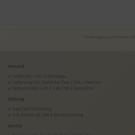
* Änderungen und Irrtümer vorbe
Versand
Lieferzeit 1 bis 3 Werktage
Lieferung mit Deutsche Post / DHL / Hermes
Versand (DE) 5,95 € / ab 100 € kostenfrei
Zahlung
Kauf auf Rechnung
5 % Rabatt ab 300 € Bestellumfang
Service