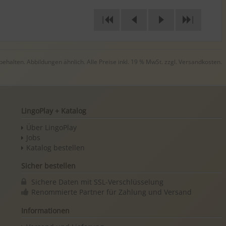
|
|
halten. Abbildungen ähnlich. Alle Preise inkl. 19 % MwSt. zzgl.
Versandkosten
.
LingoPlay + Katalog
Über LingoPlay
Jobs
Katalog bestellen
Sicher bestellen
Sichere Daten mit SSL-Verschlüsselung
Renommierte Partner für Zahlung und Versand
Informationen