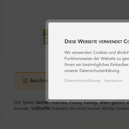
Diese Webseite verwendet C
Wir verwenden Cookies und ähnlich
Funktionsweise der Website zu gew
Ihnen ein bestmögliches Einkaufser
unserer Datenschutzerklärung.
Beschreibung
Kunden-Trend
Datenschutzerklärung
Impressum
Die Spiele
Sachen machen
,
Funny Family, Wem gehört d
kennen.
Volltreffer
trainiert die nicht immer leichte Unte