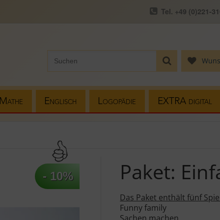
Tel. +49 (0)221-3
Wuns
Mathe
Englisch
Logopädie
EXTRA digital
Paket: Ein
- 10%
Das Paket enthält fünf Spie
Funny family
Sachen machen