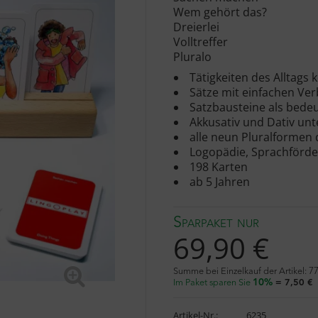
Wem gehört das?
Dreierlei
Volltreffer
Pluralo
Tätigkeiten des Alltags
Sätze mit einfachen Ver
Satzbausteine als bede
Akkusativ und Dativ un
alle neun Pluralformen
Logopädie, Sprachförde
198 Karten
ab 5 Jahren
Sparpaket nur
69,90 €
Summe bei Einzelkauf der Artikel:
77
Im Paket sparen Sie
10%
= 7,50 €
Artikel-Nr.:
6235