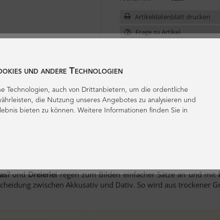
Artikeldatenblatt drucken
Frage zu Artikel
Bewertung schreiben
ookies und andere Technologien
e Technologien, auch von Drittanbietern, um die ordentliche
ährleisten, die Nutzung unseres Angebotes zu analysieren und
lebnis bieten zu können. Weitere Informationen finden Sie in
as?
und
Dreierlei
regen zum Bilden einfacher Sätze an und mit
rscheidung zwischen Akkusativ und Dativ. So wird aus trockener Gr