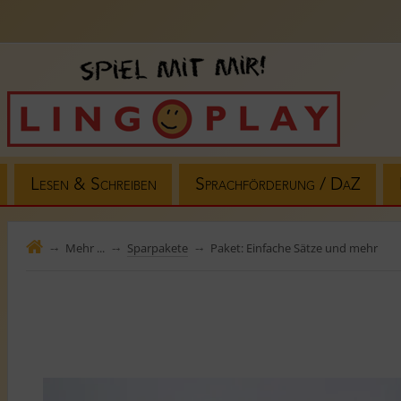
Lesen & Schreiben
Sprachförderung / DaZ
Mehr ...
Sparpakete
Paket: Einfache Sätze und mehr
⤍
⤍
⤍