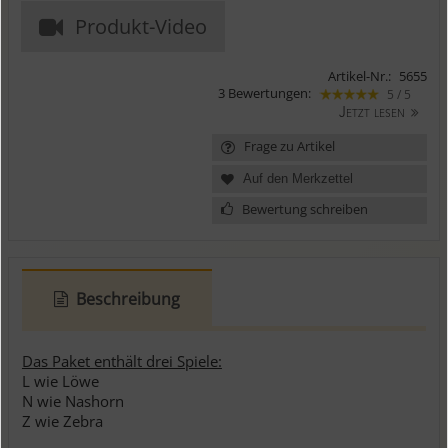
Produkt-Video
Artikel-Nr.:
5655
3 Bewertungen:
5 / 5
Jetzt lesen
Frage zu Artikel
Bewertung schreiben
Beschreibung
Das Paket enthält drei Spiele:
L wie Löwe
N wie Nashorn
Z wie Zebra