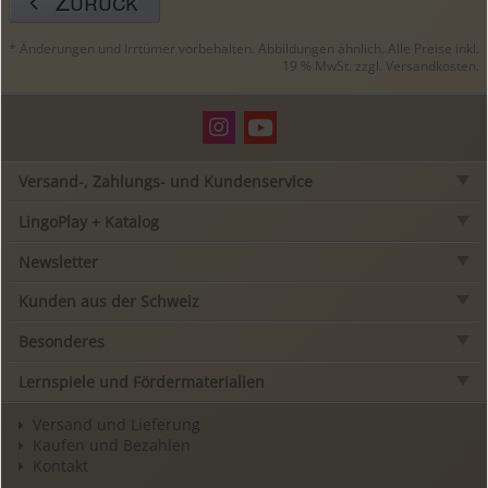
Zurück
* Änderungen und Irrtümer vorbehalten. Abbildungen ähnlich. Alle Preise inkl.
19 % MwSt. zzgl.
Versandkosten
.
Versand-, Zahlungs- und Kundenservice
LingoPlay + Katalog
Newsletter
Kunden aus der Schweiz
Besonderes
Lernspiele und Fördermaterialien
Versand und Lieferung
Kaufen und Bezahlen
Kontakt