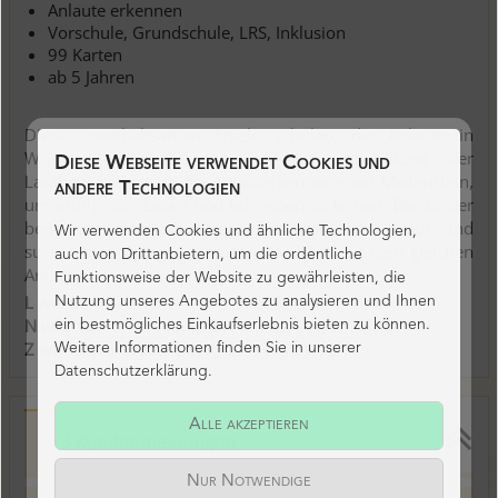
Anlaute erkennen
Vorschule, Grundschule, LRS, Inklusion
99 Karten
ab 5 Jahren
Diese unterhaltsamen Spiele schulen, die Anlaute in
Wörtern wahrzunehmen. In der Entwicklung der
Diese Webseite verwendet Cookies und
Lautbewusstheit ist die Anlauterkennung ein Meilenstein,
andere Technologien
um erfolgreich Lesen und Schreiben zu lernen. Die Kinder
benennen die Abbildungen, isolieren den Anlaut und
Wir verwenden Cookies und ähnliche Technologien,
suchen zum Anlegen ein passendes Bild mit dem gleichen
auch von Drittanbietern, um die ordentliche
Anlaut.
Funktionsweise der Website zu gewährleisten, die
L wie Löwe:
Anlaute A, E, I, O, U, F, L, M
Nutzung unseres Angebotes zu analysieren und Ihnen
N wie Nashorn:
Anlaute Ei, Au, Eu, H, N, R, Sch, S
ein bestmögliches Einkaufserlebnis bieten zu können.
Z wie Zebra:
Anlaute B, P, D, T, G, K, W, Z
Weitere Informationen finden Sie in unserer
Datenschutzerklärung.
Alle akzeptieren
3 Kundenmeinungen
Nur Notwendige