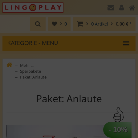
0
0
Artikel
0,00 €
*
KATEGORIE - MENU
Mehr ...
⤍
Sparpakete
⤍
Paket: Anlaute
⤍
Paket: Anlaute
- 10%