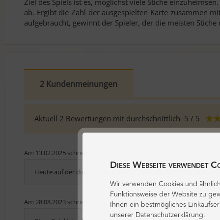
Ziel des Spiels ist es, möglichst viele Stiche einzuheims
ab. Ergibt die Zahl der ausgespielten Karte zusammen mit 
aufgebraucht, gewinnt der Spieler, der die meisten Stich
2 Kundenmeinungen
Aktuell
2
Bewertungen
mit durchschnittlich
5
/ 5
Am 13.02.2025 schrieb
Harry
Diese Webseite verwendet C
Heute auf der didacta gekauft und direkt zu Hause mit meiner 5-
Wir verwenden Cookies und ähnlich
Funktionsweise der Website zu gew
Am 28.08.2023 schrieb
Patricia
Ihnen ein bestmögliches Einkaufser
unserer Datenschutzerklärung.