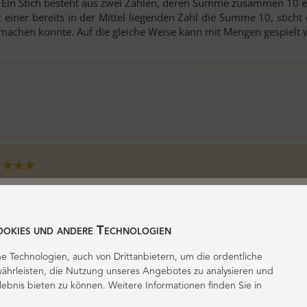
en. Ein Stich besteht aus zwei Zahlen, deren Summe zusammen 10 erg
einer bereits in der Mittel liegenden Zahl die Summe 10, sticht d
e machen konnte. Auf die gleiche Weise kann mit Mengen gespielt
ookies und andere Technologien
jährigen Tochter ausprobiert – ein voller Erfolg! Sie hatte Spaß und das Spi
e Technologien, auch von Drittanbietern, um die ordentliche
ährleisten, die Nutzung unseres Angebotes zu analysieren und
lebnis bieten zu können. Weitere Informationen finden Sie in