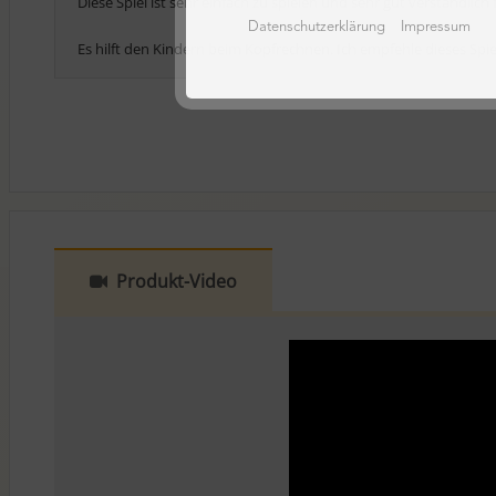
Diese Spiel ist sehr einfach zu spielen und sehr gut verständlich 
Datenschutzerklärung
Impressum
Es hilft den Kindern beim Kopfrechnen. Ich empfehle dieses Spie
Produkt-Video