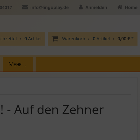
104317
info
lingoplay.de
Anmelden
Home
chzettel
0
Artikel
Warenkorb
0
Artikel
0,00 €
*
Mehr ...
! - Auf den Zehner