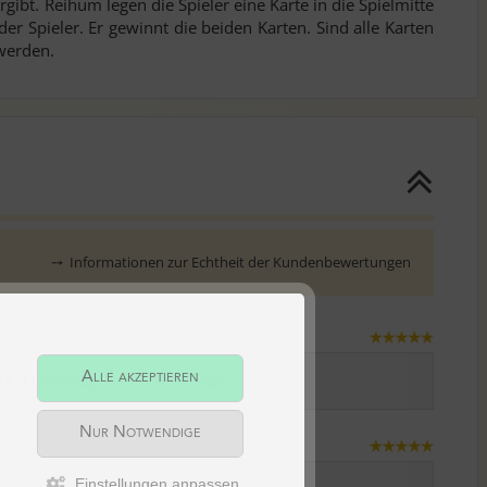
ibt. Reihum legen die Spieler eine Karte in die Spielmitte
er Spieler. Er gewinnt die beiden Karten. Sind alle Karten
 werden.
⤍
Informationen zur Echtheit der Kundenbewertungen
Alle akzeptieren
el hat überzeugt. Klare Empfehlung!
Nur Notwendige
Einstellungen anpassen