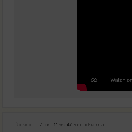
Übersicht
Artikel
11
von
47
in dieser Kategorie
|