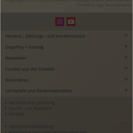
* Änderungen und Irrtümer vorbehalten. Abbildungen ähnlich. Alle Preise inkl.
19 % MwSt. zzgl.
Versandkosten
.
Versand-, Zahlungs- und Kundenservice
LingoPlay + Katalog
Newsletter
Kunden aus der Schweiz
Besonderes
Lernspiele und Fördermaterialien
Versand und Lieferung
Kaufen und Bezahlen
Kontakt
Datenschutzerklärung
Allgemeine Geschäftsbedingungen mit