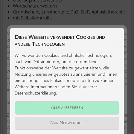
Wortschatz erweitern
Grundschule, Lerntherapie, DaZ, DaF, Aphasietherapie
mit Selbstkontrolle
Mit dem Spiel
Was passt nicht?
üben die Spieler, anhand
Diese Webseite verwendet Cookies und
gemeinsamer Kriterien Wörter verschiedenen Gruppen
andere Technologien
zuzuordnen, wie zum Beispiel »Obst«, »Möbel«,
»Fahrzeuge«, »Monate« usw. Sie lernen, in semantischen
Wir verwenden Cookies und ähnliche Technologien,
Kategorien zu denken, Gemeinsamkeiten und
auch von Drittanbietern, um die ordentliche
Unterschiede zu erkennen und passende Oberbegriffe zu
Funktionsweise der Website zu gewährleisten, die
verwenden. Spielerisch erweitern sie ihren Wortschatz und
Nutzung unseres Angebotes zu analysieren und Ihnen
begreifen, dass Oberbegriffe im Gegensatz zu
ein bestmögliches Einkaufserlebnis bieten zu können.
Unterbegriffen eher eine allgemeine Bedeutung zum
Weitere Informationen finden Sie in unserer
Ausdruck bringen.
Datenschutzerklärung.
SO WIRD GESPIELT
Alle akzeptieren
Ziel des Spiels ist es, herauszufinden, welches Wort nicht
zur Gruppe gehört. Der Spieler, der am Zug ist, liest die
Nur Notwendige
Wortreihe laut vor, zum Beispiel »Banane«, »Apfel«, »Salat«
und »Birne«. Alle anderen müssen nun raten, welches