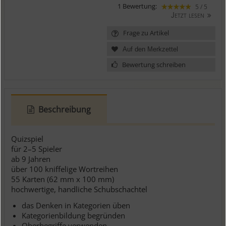
1 Bewertung:
5 / 5
Jetzt lesen
Frage zu Artikel
Bewertung schreiben
Beschreibung
Quizspiel
für 2–5 Spieler
ab 9 Jahren
über 100 kniffelige Wortreihen
55 Karten (62 mm x 100 mm)
hochwertige, handliche Schubschachtel
das Denken in Kategorien üben
Kategorienbildung begründen
Oberbegriffe verwenden