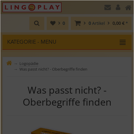
0
0
Artikel
0,00 €
*
KATEGORIE - MENU
Logopädie
⤍
Was passt nicht? - Oberbegriffe finden
⤍
Was passt nicht? -
Oberbegriffe finden