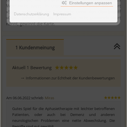
Einstellungen anpassen
Wort nicht passt. In unserem Beispiel passt das Wort
»Salat« nicht, weil der Salat nicht unter den Oberbegriff
Datenschutzerklärung
Impressum
»Obst« gehört. Wer als Erster das nicht passende Wort
nennt, gewinnt die Karte.
1 Kundenmeinung
Aktuell
1
Bewertung
⤍
Informationen zur Echtheit der Kundenbewertungen
Am 06.06.2022 schrieb
Miras
Gutes Spiel für die Aphasietherapie mit leichter betroffenen
Patienten, oder auch bei Demenz und anderen
neurologischen Problemen eine nette Abwechslung. Die
Begriffe sind gut gewählt.