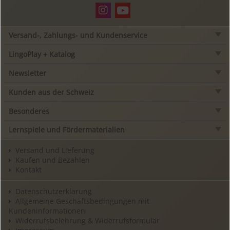
Versand-, Zahlungs- und Kundenservice
LingoPlay + Katalog
Newsletter
Kunden aus der Schweiz
Besonderes
Lernspiele und Fördermaterialien
Versand und Lieferung
Kaufen und Bezahlen
Kontakt
Datenschutzerklärung
Allgemeine Geschäftsbedingungen mit
Kundeninformationen
Widerrufsbelehrung & Widerrufsformular