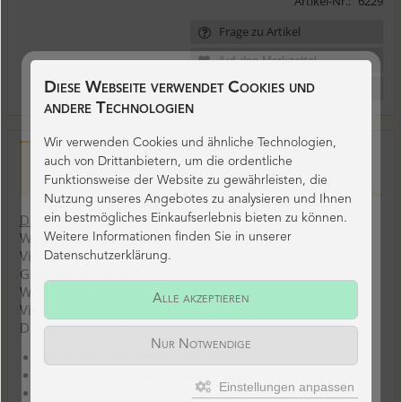
Artikel-Nr.:
6229
Frage zu Artikel
Bewertung schreiben
Diese Webseite verwendet Cookies und
andere Technologien
Wir verwenden Cookies und ähnliche Technologien,
auch von Drittanbietern, um die ordentliche
Beschreibung
Funktionsweise der Website zu gewährleisten, die
Nutzung unseres Angebotes zu analysieren und Ihnen
Das Paket enthält 6 Spiele:
ein bestmögliches Einkaufserlebnis bieten zu können.
Woran denkst du bei ...?
Weitere Informationen finden Sie in unserer
Vier Nomen - ein Verb
Datenschutzerklärung.
Gegensätze ziehen sich an!
Wortschlau-Meister
Alle akzeptieren
Viele Bedeutungen - ein Wort
Die Katze im Sack
Nur Notwendige
assoziative Netzwerke aktivieren
Wörter mit mehreren Bedeutungen erschließen
Einstellungen anpassen
Antonyme finden