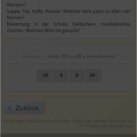
Wörtern?
Suppe, Tee, Kaffe, Wasser: Welches Verb passt zu allen vier
Nomen?
Bewertung in der Schule, Geldschein, musikalisches
Zeichen: Welches Wort ist gesucht?
Übersicht
Artikel
15
von
29
in dieser Kategorie
|
|
|
Zurück
* Änderungen und Irrtümer vorbehalten. Abbildungen ähnlich. Alle Preise inkl.
19 % MwSt. zzgl.
Versandkosten
.