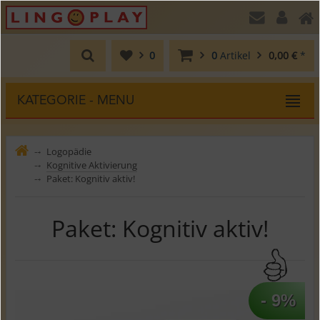
0
0
Artikel
0,00 €
*
KATEGORIE - MENU
Logopädie
⤍
Kognitive Aktivierung
⤍
Paket: Kognitiv aktiv!
⤍
Paket: Kognitiv aktiv!
- 9%