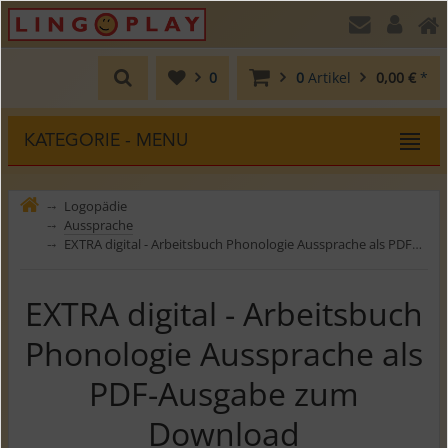
0
0
Artikel
0,00 €
*
KATEGORIE - MENU
Logopädie
⤍
Aussprache
⤍
EXTRA digital - Arbeitsbuch Phonologie Aussprache als PDF-Ausgabe zum Download
⤍
EXTRA digital - Arbeitsbuch
Phonologie Aussprache als
PDF-Ausgabe zum
Download