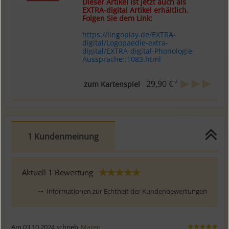
Dieser Artikel ist jetzt auch als
EXTRA-digital Artikel erhältlich.
Folgen Sie dem Link:
https://lingoplay.de/EXTRA-
digital/Logopaedie-extra-
digital/EXTRA-digital-Phonologie-
Aussprache::1083.html
*
29,90 €
zum Kartenspiel
1 Kundenmeinung
Aktuell
1
Bewertung
⤍
Informationen zur Echtheit der Kundenbewertungen
Am 03.10.2024 schrieb
Maren