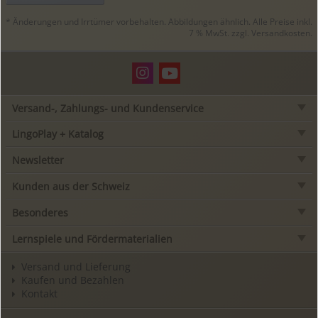
* Änderungen und Irrtümer vorbehalten. Abbildungen ähnlich. Alle Preise inkl.
7 % MwSt. zzgl.
Versandkosten
.
Versand-, Zahlungs- und Kundenservice
LingoPlay + Katalog
Newsletter
Kunden aus der Schweiz
Besonderes
Lernspiele und Fördermaterialien
Versand und Lieferung
Kaufen und Bezahlen
Kontakt