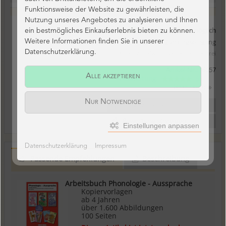
Funktionsweise der Website zu gewährleisten, die
Nutzung unseres Angebotes zu analysieren und Ihnen
Download sofort möglich
ein bestmögliches Einkaufserlebnis bieten zu können.
Freischaltung nach Zahlungseingang
Weitere Informationen finden Sie in unserer
Datenschutzerklärung.
* inkl. 7 % MwSt. / versandkostenfrei
Artikel-Nr.:
6057
Alle akzeptieren
1 Bewertung:
5 / 5
Jetzt lesen
Nur Notwendige
Frage zu Artikel
Bewertung schreiben
Einstellungen anpassen
Datenschutzerklärung
Impressum
Passende Empfehlungen
Beschreibung
Arbeitsbuch Phonologie - Aussprache
Kopiervorlagen
ab 4 Jahren
über 1.600 Abbildungen
100 Seiten