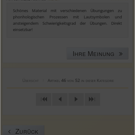
Schönes Material mit verschiedenen Übungungen zu
phonhologischen Prozessen mit Lautsymbolen und
ansteigendem Schwierigkeitsgrad der Übungen. Direkt
einsetzbar!
Ihre Meinung
Übersicht
Artikel
46
von
52
in dieser Kategorie
|
|
|
Zurück