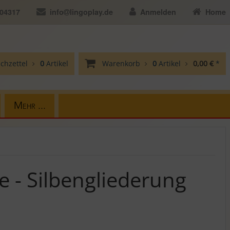
104317
info
lingoplay.de
Anmelden
Home
chzettel
0
Artikel
Warenkorb
0
Artikel
0,00 €
*
Mehr ...
e - Silbengliederung