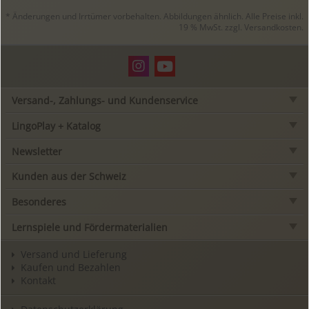
* Änderungen und Irrtümer vorbehalten. Abbildungen ähnlich. Alle Preise inkl.
19 % MwSt. zzgl.
Versandkosten
.
Versand-, Zahlungs- und Kundenservice
LingoPlay + Katalog
Newsletter
Kunden aus der Schweiz
Besonderes
Lernspiele und Fördermaterialien
Versand und Lieferung
Kaufen und Bezahlen
Kontakt