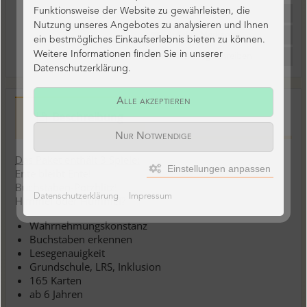
Funktionsweise der Website zu gewährleisten, die
Frage zu Artikel
Nutzung unseres Angebotes zu analysieren und Ihnen
ein bestmögliches Einkaufserlebnis bieten zu können.
Weitere Informationen finden Sie in unserer
Bewertung schreiben
Datenschutzerklärung.
Alle akzeptieren
Beschreibung
Nur Notwendige
Das Paket enthält 3 Spiele:
Einstellungen anpassen
Ente bleibt Ente!
Buchstaben-Potzblitz!
Datenschutzerklärung
Impressum
Himmel oder Hummel?
Wahrnehmungskonstanz
Buchstaben erkennen
Lesegenauigkeit
Grundschule, LRS, Inklusion
165 Karten
ab 6 Jahren