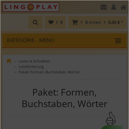
0
0
Artikel
0,00 €
*
KATEGORIE - MENU
Lesen & Schreiben
⤍
Leseförderung
⤍
Paket: Formen, Buchstaben, Wörter
⤍
Paket: Formen,
Buchstaben, Wörter