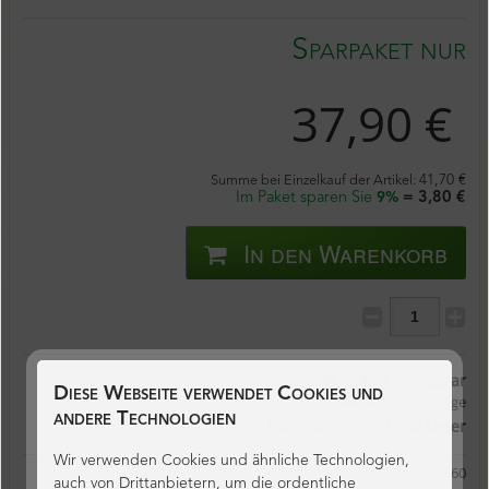
Sparpaket nur
37,90 €
Summe bei Einzelkauf der Artikel:
41,70 €
Im Paket sparen Sie
= 3,80 €
9%
In den Warenkorb
Sofort verfügbar
Diese Webseite verwendet Cookies und
Lieferzeit:
2 Werktage
andere Technologien
Nur noch
8 Stück
auf Lager
Wir verwenden Cookies und ähnliche Technologien,
Artikel-Nr.:
5860
auch von Drittanbietern, um die ordentliche