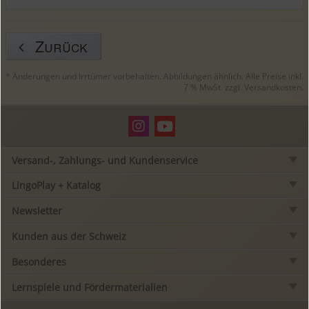
Zurück
* Änderungen und Irrtümer vorbehalten. Abbildungen ähnlich. Alle Preise inkl.
7 % MwSt. zzgl.
Versandkosten
.
Versand-, Zahlungs- und Kundenservice
LingoPlay + Katalog
Newsletter
Kunden aus der Schweiz
Besonderes
Lernspiele und Fördermaterialien