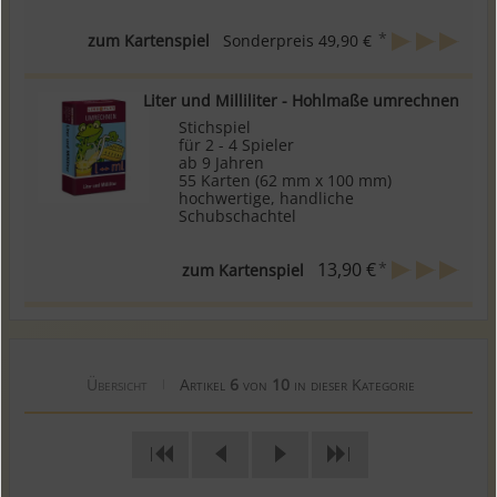
*
zum Kartenspiel
Sonderpreis
49,90 €
Liter und Milliliter - Hohlmaße umrechnen
Stichspiel
für 2 - 4 Spieler
ab 9 Jahren
55 Karten (62 mm x 100 mm)
hochwertige, handliche
Schubschachtel
*
13,90 €
zum Kartenspiel
Übersicht
Artikel
6
von
10
in dieser Kategorie
|
|
|