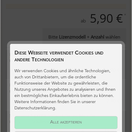
5,90 €
*
ab
Bitte
Lizenzmodell
+
Anzahl
wählen
Diese Webseite verwendet Cookies und
Einzellizenz * EXTRA digital - Liter und Milliliter
andere Technologien
Einzellizenz
DOWNLOADS:
*
5,90 €
Wir verwenden Cookies und ähnliche Technologien,
auch von Drittanbietern, um die ordentliche
Funktionsweise der Website zu gewährleisten, die
Praxislizenz * EXTRA digital - Liter und Milliliter
Nutzung unseres Angebotes zu analysieren und Ihnen
Praxislizenz
DOWNLOADS:
ein bestmögliches Einkaufserlebnis bieten zu können.
*
7,90 €
Weitere Informationen finden Sie in unserer
Datenschutzerklärung.
Schullizenz * EXTRA digital - Liter und Milliliter
Schullizenz
DOWNLOADS:
Alle akzeptieren
*
15,90 €